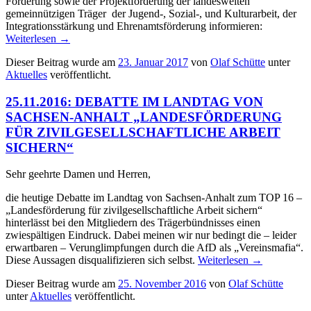
Förderung sowie der Projektförderung der landesweiten
gemeinnützigen Träger der Jugend-, Sozial-, und Kulturarbeit, der
Integrationsstärkung und Ehrenamtsförderung informieren:
Weiterlesen
→
Dieser Beitrag wurde am
23. Januar 2017
von
Olaf Schütte
unter
Aktuelles
veröffentlicht.
25.11.2016: DEBATTE IM LANDTAG VON
SACHSEN-ANHALT „LANDESFÖRDERUNG
FÜR ZIVILGESELLSCHAFTLICHE ARBEIT
SICHERN“
Sehr geehrte Damen und Herren,
die heutige Debatte im Landtag von Sachsen-Anhalt zum TOP 16 –
„Landesförderung für zivilgesellschaftliche Arbeit sichern“
hinterlässt bei den Mitgliedern des Trägerbündnisses einen
zwiespältigen Eindruck. Dabei meinen wir nur bedingt die – leider
erwartbaren – Verunglimpfungen durch die AfD als „Vereinsmafia“.
Diese Aussagen disqualifizieren sich selbst.
Weiterlesen
→
Dieser Beitrag wurde am
25. November 2016
von
Olaf Schütte
unter
Aktuelles
veröffentlicht.