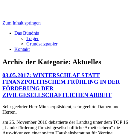
Zum Inhalt springen
der Jugend-, Sozial- und Kulturarbeit,
Trägerbündnis
Integrationsarbeit und
Das Bündnis
Träger
Engagementförderung
Grundsatzpapier
Kontakt
Archiv der Kategorie:
Aktuelles
03.05.2017: WINTERSCHLAF STATT
FINANZPOLITISCHEM FRÜHLING IN DER
FÖRDERUNG DER
ZIVILGESELLSCHAFTLICHEN ARBEIT
Sehr geehrter Herr Ministerpräsident, sehr geehrte Damen und
Herren,
am 25. November 2016 debattierte der Landtag unter dem TOP 16
„Landesförderung für zivilgesellschaftliche Arbeit sichern“ die
Auswirkungen einer späten Haushaltsberatung für Vereine,