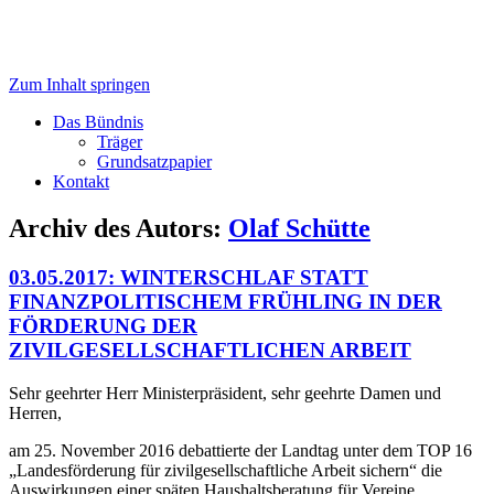
Zum Inhalt springen
der Jugend-, Sozial- und Kulturarbeit,
Trägerbündnis
Integrationsarbeit und
Das Bündnis
Träger
Engagementförderung
Grundsatzpapier
Kontakt
Archiv des Autors:
Olaf Schütte
03.05.2017: WINTERSCHLAF STATT
FINANZPOLITISCHEM FRÜHLING IN DER
FÖRDERUNG DER
ZIVILGESELLSCHAFTLICHEN ARBEIT
Sehr geehrter Herr Ministerpräsident, sehr geehrte Damen und
Herren,
am 25. November 2016 debattierte der Landtag unter dem TOP 16
„Landesförderung für zivilgesellschaftliche Arbeit sichern“ die
Auswirkungen einer späten Haushaltsberatung für Vereine,