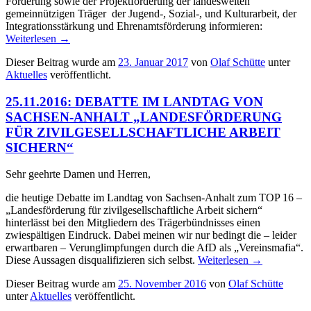
Förderung sowie der Projektförderung der landesweiten
gemeinnützigen Träger der Jugend-, Sozial-, und Kulturarbeit, der
Integrationsstärkung und Ehrenamtsförderung informieren:
Weiterlesen
→
Dieser Beitrag wurde am
23. Januar 2017
von
Olaf Schütte
unter
Aktuelles
veröffentlicht.
25.11.2016: DEBATTE IM LANDTAG VON
SACHSEN-ANHALT „LANDESFÖRDERUNG
FÜR ZIVILGESELLSCHAFTLICHE ARBEIT
SICHERN“
Sehr geehrte Damen und Herren,
die heutige Debatte im Landtag von Sachsen-Anhalt zum TOP 16 –
„Landesförderung für zivilgesellschaftliche Arbeit sichern“
hinterlässt bei den Mitgliedern des Trägerbündnisses einen
zwiespältigen Eindruck. Dabei meinen wir nur bedingt die – leider
erwartbaren – Verunglimpfungen durch die AfD als „Vereinsmafia“.
Diese Aussagen disqualifizieren sich selbst.
Weiterlesen
→
Dieser Beitrag wurde am
25. November 2016
von
Olaf Schütte
unter
Aktuelles
veröffentlicht.