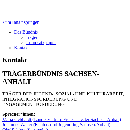
Zum Inhalt springen
der Jugend-, Sozial- und Kulturarbeit,
Trägerbündnis
Integrationsarbeit und
Das Bündnis
Träger
Engagementförderung
Grundsatzpapier
Kontakt
Kontakt
TRÄGERBÜNDNIS SACHSEN-
ANHALT
TRÄGER DER JUGEND-, SOZIAL- UND KULTURARBEIT,
INTEGRATIONSFÖRDERUNG UND
ENGAGEMENTFÖRDERUNG
Sprecher*innen:
Maria Gebhardt (Landeszentrum Freies Theater Sachsen-Anhalt)
Johannes Walter (Kinder- und Jugendring Sachsen-Anhalt)
Olaf Schütte (fjp>media)