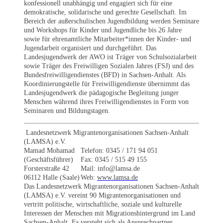
konfessionell unabhängig und engagiert sich für eine
demokratische, solidarische und gerechte Gesellschaft. Im
Bereich der außerschulischen Jugendbildung werden Seminare
und Workshops für Kinder und Jugendliche bis 26 Jahre
sowie für ehrenamtliche Mitarbeiter*innen der Kinder- und
Jugendarbeit organisiert und durchgeführt. Das
Landesjugendwerk der AWO ist Träger von Schulsozialarbeit
sowie Träger des Freiwilligen Sozialen Jahres (FSJ) und des
Bundesfreiwilligendienstes (BFD) in Sachsen-Anhalt. Als
Koordinierungstelle für Freiwilligendienste übernimmt das
Landesjugendwerk die pädagogische Begleitung junger
Menschen während ihres Freiwilligendienstes in Form von
Seminaren und Bildungstagen.
Landesnetzwerk Migrantenorganisationen Sachsen-Anhalt
(LAMSA) e.V.
Mamad Mohamad
Telefon: 0345 / 171 94 051
(Geschäftsführer)
Fax: 0345 / 515 49 155
Forsterstraße 42
Mail: info@lamsa.de
06112 Halle (Saale)
Web:
www.lamsa.de
Das Landesnetzwerk Migrantenorganisationen Sachsen-Anhalt
(LAMSA) e.V. vereint 90 Migrantenorganisationen und
vertritt politische, wirtschaftliche, soziale und kulturelle
Interessen der Menschen mit Migrationshintergrund im Land
Sachsen-Anhalt. Es versteht sich als Ansprechpartner