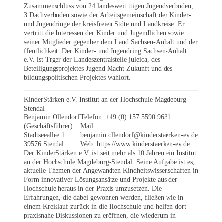
Zusammenschluss von 24 landesweit ttigen Jugendverbnden,
3 Dachverbnden sowie der Arbeitsgemeinschaft der Kinder-
und Jugendringe der kreisfreien Stdte und Landkreise. Er
vertritt die Interessen der Kinder und Jugendlichen sowie
seiner Mitglieder gegenber dem Land Sachsen-Anhalt und der
ffentlichkeit. Der Kinder- und Jugendring Sachsen-Anhalt
e.V. ist Trger der Landeszentralstelle juleica, des
Beteiligungsprojektes Jugend Macht Zukunft und des
bildungspolitischen Projektes wahlort.
KinderStärken e.V. Institut an der Hochschule Magdeburg-
Stendal
Benjamin Ollendorf
Telefon: +49 (0) 157 5590 9631
(Geschäftsführer)
Mail:
Stadtseeallee 1
benjamin.ollendorf@kinderstaerken-ev.de
39576 Stendal
Web:
https://www.kinderstaerken-ev.de
Der KinderStärken e.V. ist seit mehr als 10 Jahren ein Institut
an der Hochschule Magdeburg-Stendal. Seine Aufgabe ist es,
aktuelle Themen der Angewandten Kindheitswissenschaften in
Form innovativer Lösungsansätze und Projekte aus der
Hochschule heraus in der Praxis umzusetzen. Die
Erfahrungen, die dabei gewonnen werden, fließen wie in
einem Kreislauf zurück in die Hochschule und helfen dort
praxisnahe Diskussionen zu eröffnen, die wiederum in