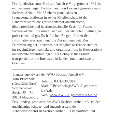
Der Landesfrauenrat Sachsen-Anhalt e.V., gegründet 1991, ist
ein gemeinnütziger Dachverband von Frauenorganisationen in
Sachsen-Anhalt. Mit 33 überregional aktiven
Frauenorganisationen in seiner Mitgliedschaft ist der
Landesfrauenrat die größte außerparlamentarische,
überparteiliche und überkonfessionelle Kraft für Frauen in
Sachsen-Anhalt.
Er mischt sich ein, bezieht offen Stellung zu
politischen und gesellschaftlichen Fragen, fördert den
Informationsaustausch und die Zusammenarbeit. Zur
Durchsetzung der Interessen der Mitgliedsverbände steht er
im regelmäßigen Kontakt und organisiert (oft in Kooperation)
landesweite Veranstaltungen. Als Lobbyist für Frauen
transportiert er die Interessen in landes- und bundesweite
Gremien.
Landesjugendwerk der AWO Sachsen-Anhalt e.V.
Tom Bruchholz
Telefon: 0391/83809044
(Geschäftsführer)
Mail: T.Bruchholz@AWO-Jugendwerk-
Schönebecker
LSA.de
Straße 82 – 84
Web:
www.AWO-Jugendwerk-LSA.de
39104 Magdeburg
Das Landesjugendwerk der AWO Sachsen-Anhalt e.V. ist der
unabhängige Kinder- und Jugendverband der
Arbeiterwohlfahrt in Sachsen-Anhalt. Es ist politisch und