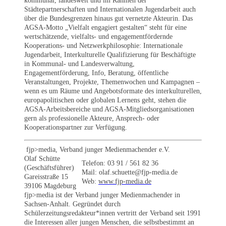
kommunal, landesweit und im Rahmen der
Städtepartnerschaften und Internationalen Jugendarbeit auch
über die Bundesgrenzen hinaus gut vernetzte Akteurin. Das
AGSA-Motto „Vielfalt engagiert gestalten“ steht für eine
wertschätzende, vielfalts- und engagementfördernde
Kooperations- und Netzwerkphilosophie: Internationale
Jugendarbeit, Interkulturelle Qualifizierung für Beschäftigte
in Kommunal- und Landesverwaltung,
Engagementförderung, Info, Beratung, öffentliche
Veranstaltungen, Projekte, Themenwochen und Kampagnen –
wenn es um Räume und Angebotsformate des interkulturellen,
europapolitischen oder globalen Lernens geht, stehen die
AGSA-Arbeitsbereiche und AGSA-Mitgliedsorganisationen
gern als professionelle Akteure, Ansprech- oder
Kooperationspartner zur Verfügung.
fjp>media, Verband junger Medienmachender e.V.
Olaf Schütte
Telefon: 03 91 / 561 82 36
(Geschäftsführer)
Mail: olaf.schuette@fjp-media.de
Gareisstraße 15
Web:
www.fjp-media.de
39106 Magdeburg
fjp>media ist der Verband junger Medienmachender in
Sachsen-Anhalt. Gegründet durch
Schülerzeitungsredakteur*innen vertritt der Verband seit 1991
die Interessen aller jungen Menschen, die selbstbestimmt an