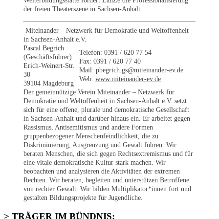
Weiterbildungsstätte fördert LanZe die Professionalisierung
der freien Theaterszene in Sachsen-Anhalt.
Miteinander – Netzwerk für Demokratie und Weltoffenheit
in Sachsen-Anhalt e.V.
Pascal Begrich
Telefon: 0391 / 620 77 54
(Geschäftsführer)
Fax: 0391 / 620 77 40
Erich-Weinert-Str.
Mail: pbegrich.gs@miteinander-ev.de
30
Web:
www.miteinander-ev.de
39104 Magdeburg
Der gemeinnützige Verein Miteinander – Netzwerk für
Demokratie und Weltoffenheit in Sachsen-Anhalt e.V. setzt
sich für eine offene, plurale und demokratische Gesellschaft
in Sachsen-Anhalt und darüber hinaus ein. Er arbeitet gegen
Rassismus, Antisemitismus und andere Formen
gruppenbezogener Menschenfeindlichkeit, die zu
Diskriminierung, Ausgrenzung und Gewalt führen. Wir
beraten Menschen, die sich gegen Rechtsextremismus und für
eine vitale demokratische Kultur stark machen. Wir
beobachten und analysieren die Aktivitäten der extremen
Rechten. Wir beraten, begleiten und unterstützen Betroffene
von rechter Gewalt. Wir bilden Multiplikator*innen fort und
gestalten Bildungsprojekte für Jugendliche.
> TRÄGER IM BÜNDNIS: