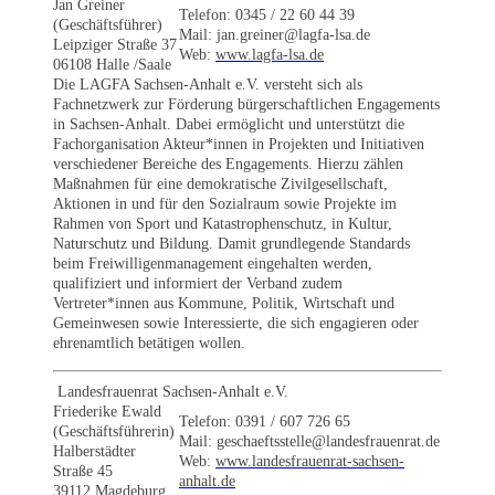
Jan Greiner
Telefon: 0345 / 22 60 44 39
(Geschäftsführer)
Mail: jan.greiner@lagfa-lsa.de
Leipziger Straße 37
Web:
www.lagfa-lsa.de
06108 Halle /Saale
Die LAGFA Sachsen-Anhalt e.V. versteht sich als
Fachnetzwerk zur Förderung bürgerschaftlichen Engagements
in Sachsen-Anhalt. Dabei ermöglicht und unterstützt die
Fachorganisation Akteur*innen in Projekten und Initiativen
verschiedener Bereiche des Engagements. Hierzu zählen
Maßnahmen für eine demokratische Zivilgesellschaft,
Aktionen in und für den Sozialraum sowie Projekte im
Rahmen von Sport und Katastrophenschutz, in Kultur,
Naturschutz und Bildung. Damit grundlegende Standards
beim Freiwilligenmanagement eingehalten werden,
qualifiziert und informiert der Verband zudem
Vertreter*innen aus Kommune, Politik, Wirtschaft und
Gemeinwesen sowie Interessierte, die sich engagieren oder
ehrenamtlich betätigen wollen.
Landesfrauenrat Sachsen-Anhalt e.V.
Friederike Ewald
Telefon: 0391 / 607 726 65
(Geschäftsführerin)
Mail: geschaeftsstelle@landesfrauenrat.de
Halberstädter
Web:
www.landesfrauenrat-sachsen-
Straße 45
anhalt.de
39112 Magdeburg