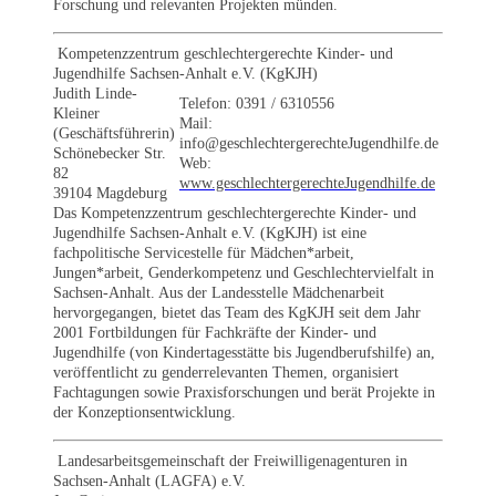
Forschung und relevanten Projekten münden.
Kompetenzzentrum geschlechtergerechte Kinder- und
Jugendhilfe Sachsen-Anhalt e.V. (KgKJH)
Judith Linde-
Telefon: 0391 / 6310556
Kleiner
Mail:
(Geschäftsführerin)
info@geschlechtergerechteJugendhilfe.de
Schönebecker Str.
Web:
82
www.geschlechtergerechteJugendhilfe.de
39104 Magdeburg
Das Kompetenzzentrum geschlechtergerechte Kinder- und
Jugendhilfe Sachsen-Anhalt e.V. (KgKJH) ist eine
fachpolitische Servicestelle für Mädchen*arbeit,
Jungen*arbeit, Genderkompetenz und Geschlechtervielfalt in
Sachsen-Anhalt. Aus der Landesstelle Mädchenarbeit
hervorgegangen, bietet das Team des KgKJH seit dem Jahr
2001 Fortbildungen für Fachkräfte der Kinder- und
Jugendhilfe (von Kindertagesstätte bis Jugendberufshilfe) an,
veröffentlicht zu genderrelevanten Themen, organisiert
Fachtagungen sowie Praxisforschungen und berät Projekte in
der Konzeptionsentwicklung.
Landesarbeitsgemeinschaft der Freiwilligenagenturen in
Sachsen-Anhalt (LAGFA) e.V.