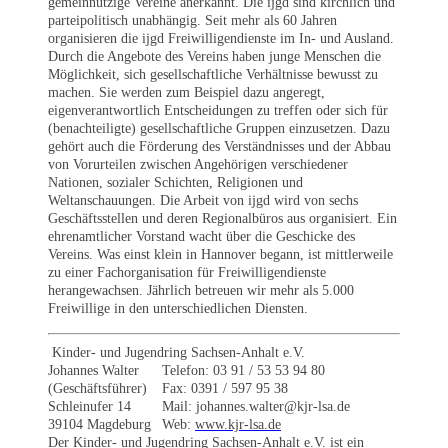
gemeinnützige Vereine anerkannt. Die ijgd sind kirchlich und
parteipolitisch unabhängig. Seit mehr als 60 Jahren
organisieren die ijgd Freiwilligendienste im In- und Ausland.
Durch die Angebote des Vereins haben junge Menschen die
Möglichkeit, sich gesellschaftliche Verhältnisse bewusst zu
machen. Sie werden zum Beispiel dazu angeregt,
eigenverantwortlich Entscheidungen zu treffen oder sich für
(benachteiligte) gesellschaftliche Gruppen einzusetzen. Dazu
gehört auch die Förderung des Verständnisses und der Abbau
von Vorurteilen zwischen Angehörigen verschiedener
Nationen, sozialer Schichten, Religionen und
Weltanschauungen. Die Arbeit von ijgd wird von sechs
Geschäftsstellen und deren Regionalbüros aus organisiert. Ein
ehrenamtlicher Vorstand wacht über die Geschicke des
Vereins. Was einst klein in Hannover begann, ist mittlerweile
zu einer Fachorganisation für Freiwilligendienste
herangewachsen. Jährlich betreuen wir mehr als 5.000
Freiwillige in den unterschiedlichen Diensten.
Kinder- und Jugendring Sachsen-Anhalt e.V.
Johannes Walter
Telefon: 03 91 / 53 53 94 80
(Geschäftsführer)
Fax: 0391 / 597 95 38
Schleinufer 14
Mail: johannes.walter@kjr-lsa.de
39104 Magdeburg
Web:
www.kjr-lsa.de
Der Kinder- und Jugendring Sachsen-Anhalt e.V. ist ein