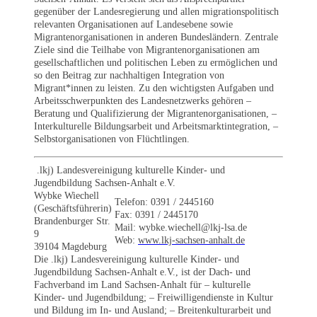
gegenüber der Landesregierung und allen migrationspolitisch
relevanten Organisationen auf Landesebene sowie
Migrantenorganisationen in anderen Bundesländern. Zentrale
Ziele sind die Teilhabe von Migrantenorganisationen am
gesellschaftlichen und politischen Leben zu ermöglichen und
so den Beitrag zur nachhaltigen Integration von
Migrant*innen zu leisten. Zu den wichtigsten Aufgaben und
Arbeitsschwerpunkten des Landesnetzwerks gehören –
Beratung und Qualifizierung der Migrantenorganisationen, –
Interkulturelle Bildungsarbeit und Arbeitsmarktintegration, –
Selbstorganisationen von Flüchtlingen.
.lkj) Landesvereinigung kulturelle Kinder- und
Jugendbildung Sachsen-Anhalt e.V.
Wybke Wiechell
Telefon: 0391 / 2445160
(Geschäftsführerin)
Fax: 0391 / 2445170
Brandenburger Str.
Mail: wybke.wiechell@lkj-lsa.de
9
Web:
www.lkj-sachsen-anhalt.de
39104 Magdeburg
Die .lkj) Landesvereinigung kulturelle Kinder- und
Jugendbildung Sachsen-Anhalt e.V., ist der Dach- und
Fachverband im Land Sachsen-Anhalt für – kulturelle
Kinder- und Jugendbildung; – Freiwilligendienste in Kultur
und Bildung im In- und Ausland; – Breitenkulturarbeit und