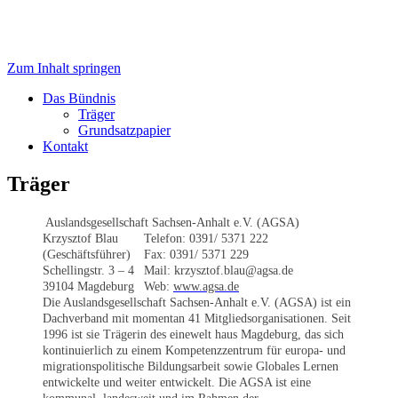
Zum Inhalt springen
der Jugend-, Sozial- und Kulturarbeit,
Trägerbündnis
Integrationsarbeit und
Das Bündnis
Träger
Engagementförderung
Grundsatzpapier
Kontakt
Träger
Auslandsgesellschaft Sachsen-Anhalt e.V. (AGSA)
Krzysztof Blau
Telefon: 0391/ 5371 222
(Geschäftsführer)
Fax: 0391/ 5371 229
Schellingstr. 3 – 4
Mail: krzysztof.blau@agsa.de
39104 Magdeburg
Web:
www.agsa.de
Die Auslandsgesellschaft Sachsen-Anhalt e.V. (AGSA) ist ein
Dachverband mit momentan 41 Mitgliedsorganisationen. Seit
1996 ist sie Trägerin des einewelt haus Magdeburg, das sich
kontinuierlich zu einem Kompetenzzentrum für europa- und
migrationspolitische Bildungsarbeit sowie Globales Lernen
entwickelte und weiter entwickelt. Die AGSA ist eine