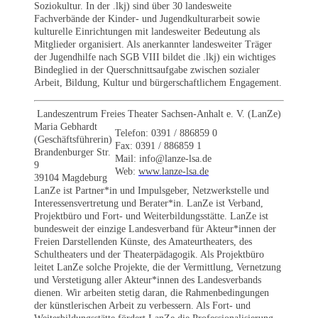
Soziokultur. In der .lkj) sind über 30 landesweite
Fachverbände der Kinder- und Jugendkulturarbeit sowie
kulturelle Einrichtungen mit landesweiter Bedeutung als
Mitglieder organisiert. Als anerkannter landesweiter Träger
der Jugendhilfe nach SGB VIII bildet die .lkj) ein wichtiges
Bindeglied in der Querschnittsaufgabe zwischen sozialer
Arbeit, Bildung, Kultur und bürgerschaftlichem Engagement.
Landeszentrum Freies Theater Sachsen-Anhalt e. V. (LanZe)
Maria Gebhardt
Telefon: 0391 / 886859 0
(Geschäftsführerin)
Fax: 0391 / 886859 1
Brandenburger Str.
Mail:
info@lanze-lsa.de
9
Web:
www.lanze-lsa.de
39104 Magdeburg
LanZe ist Partner*in und Impulsgeber, Netzwerkstelle und
Interessensvertretung und Berater*in. LanZe ist Verband,
Projektbüro und Fort- und Weiterbildungsstätte. LanZe ist
bundesweit der einzige Landesverband für Akteur*innen der
Freien Darstellenden Künste, des Amateurtheaters, des
Schultheaters und der Theaterpädagogik. Als Projektbüro
leitet LanZe solche Projekte, die der Vermittlung, Vernetzung
und Verstetigung aller Akteur*innen des Landesverbands
dienen. Wir arbeiten stetig daran, die Rahmenbedingungen
der künstlerischen Arbeit zu verbessern. Als Fort- und