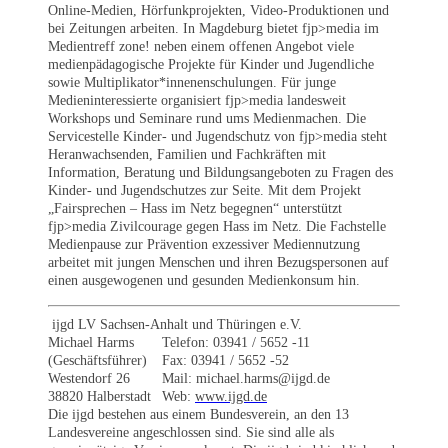
Online-Medien, Hörfunkprojekten, Video-Produktionen und
bei Zeitungen arbeiten. In Magdeburg bietet fjp>media im
Medientreff zone! neben einem offenen Angebot viele
medienpädagogische Projekte für Kinder und Jugendliche
sowie Multiplikator*innenenschulungen. Für junge
Medieninteressierte organisiert fjp>media landesweit
Workshops und Seminare rund ums Medienmachen. Die
Servicestelle Kinder- und Jugendschutz von fjp>media steht
Heranwachsenden, Familien und Fachkräften mit
Information, Beratung und Bildungsangeboten zu Fragen des
Kinder- und Jugendschutzes zur Seite. Mit dem Projekt
„Fairsprechen – Hass im Netz begegnen“ unterstützt
fjp>media Zivilcourage gegen Hass im Netz. Die Fachstelle
Medienpause zur Prävention exzessiver Mediennutzung
arbeitet mit jungen Menschen und ihren Bezugspersonen auf
einen ausgewogenen und gesunden Medienkonsum hin.
ijgd LV Sachsen-Anhalt und Thüringen e.V.
Michael Harms
Telefon: 03941 / 5652 -11
(Geschäftsführer)
Fax: 03941 / 5652 -52
Westendorf 26
Mail: michael.harms@ijgd.de
38820 Halberstadt
Web:
www.ijgd.de
Die ijgd bestehen aus einem Bundesverein, an den 13
Landesvereine angeschlossen sind. Sie sind alle als